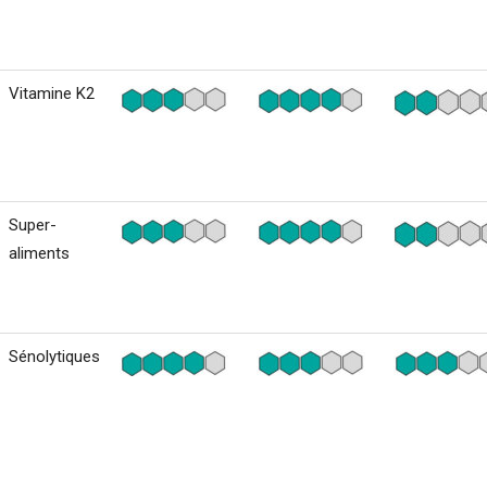
Vitamine K2
Super-
aliments
Sénolytiques