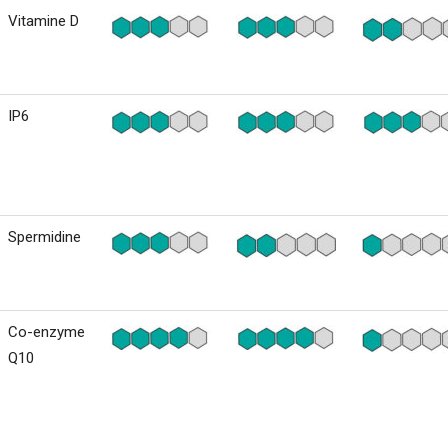
Vitamine D
IP6
Spermidine
Co-enzyme
Q10