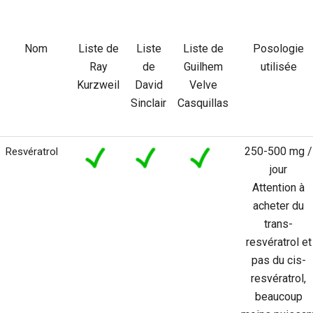
Nom
Liste de
Liste
Liste de
Posologie
Ray
de
Guilhem
utilisée
Kurzweil
David
Velve
Sinclair
Casquillas
250-500 mg /
Resvératrol
jour
Attention à
acheter du
trans-
resvératrol et
pas du cis-
resvératrol,
beaucoup