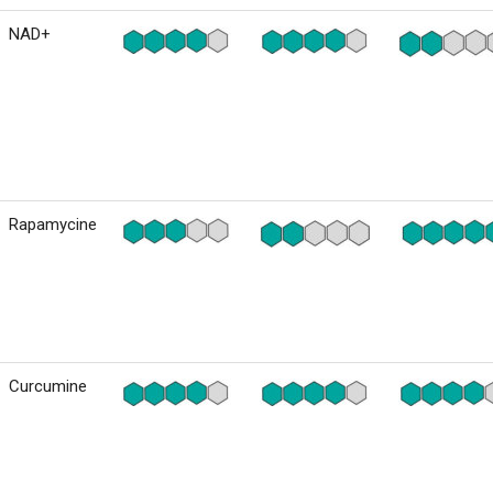
NAD+
Rapamycine
Curcumine