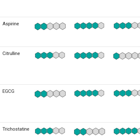
Aspirine
Citrulline
EGCG
Trichostatine