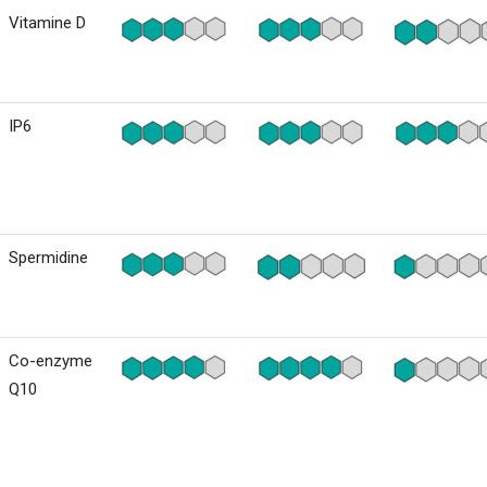
Vitamine D
IP6
Spermidine
Co-enzyme
Q10