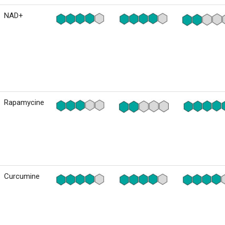
NAD+
Rapamycine
Curcumine