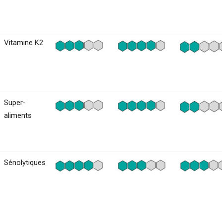
Vitamine K2
Super-
aliments
Sénolytiques