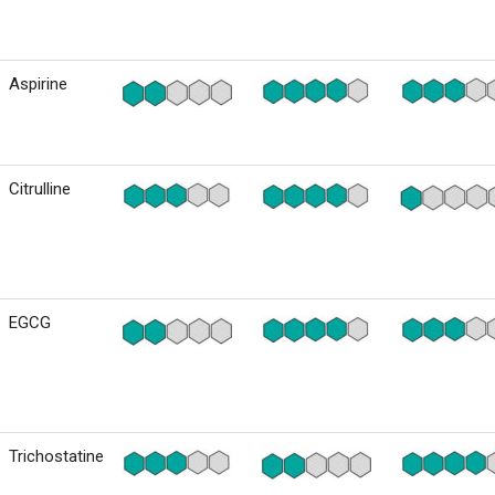
Aspirine
Citrulline
EGCG
Trichostatine