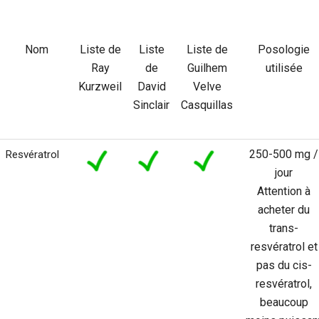
Nom
Liste de
Liste
Liste de
Posologie
Ray
de
Guilhem
utilisée
Kurzweil
David
Velve
Sinclair
Casquillas
250-500 mg /
Resvératrol
jour
Attention à
acheter du
trans-
resvératrol et
pas du cis-
resvératrol,
beaucoup