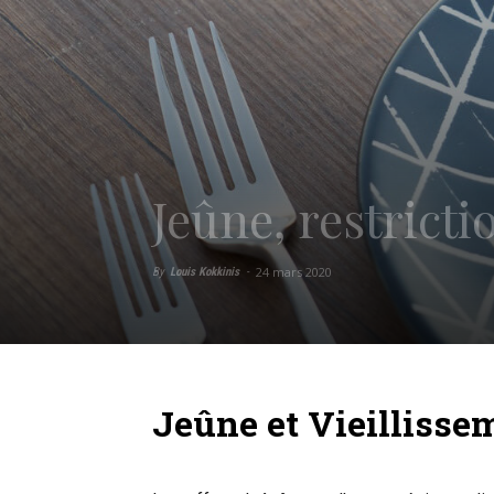
Jeûne, restricti
24 mars 2020
By
Louis Kokkinis
-
Jeûne et Vieillisse