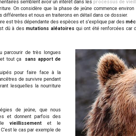
mentaires semblent avoir un intérêt dans les
processus de viei
rriture. On considère que la phase de jeûne commence environ 
ifférentes et nous en traiterons en détail dans ce dossier.
iture est très dépendante des espèces et s’explique par des
méc
est dû à des
mutations aléatoires
qui ont été renforcées car 
u parcourir de très longues
 et tout ça
sans apport de
uipés pour faire face à la
 ancêtres de survivre pendant
ant lesquelles la nourriture
atégies de jeûne, que nous
ées et donnent parfois des
t le
vieillissement
et le
. C’est le cas par exemple de