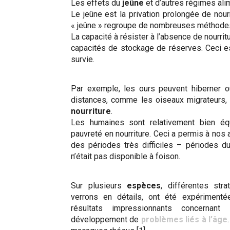
Les effets du
jeûne
et d’autres régimes ali
Le jeûne est la privation prolongée de nou
« jeûne » regroupe de nombreuses méthodes d
La capacité à résister à l’absence de nourr
capacités de stockage de réserves. Ceci 
survie.
Par exemple, les ours peuvent hiberner o
distances, comme les oiseaux migrateurs,
nourriture
.
Les humaines sont relativement bien éq
pauvreté en nourriture. Ceci a permis à nos
des périodes très difficiles – périodes dur
n’était pas disponible à foison.
Sur plusieurs
espèces
, différentes str
verrons en détails, ont été expériment
résultats impressionnants concernan
développement de
problèmes liés à l’âge