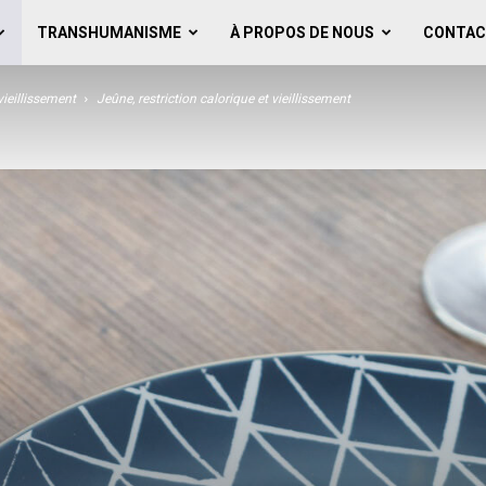
TRANSHUMANISME
À PROPOS DE NOUS
CONTAC
vieillissement
Jeûne, restriction calorique et vieillissement