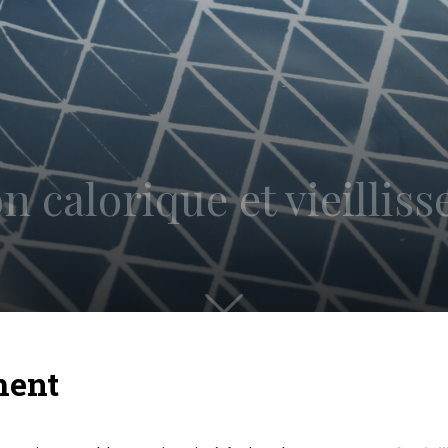
on calorique et vieillis
ment