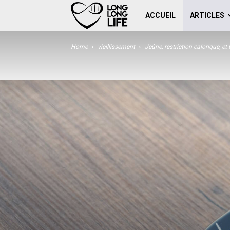
Work
ACCUEIL
ARTICLES
for
Home
vieillissement
Jeûne, restriction calorique, et 
human
longevity