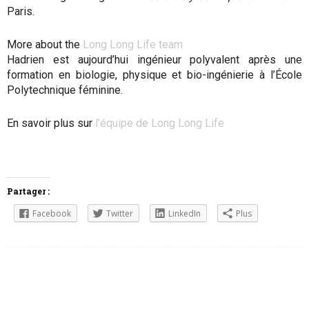
Paris.
More about the
Long Long Life team
Hadrien est aujourd’hui ingénieur polyvalent après une
formation en biologie, physique et bio-ingénierie à l’École
Polytechnique féminine.
En savoir plus sur
l’équipe de Long Long Life
Partager :
Facebook
Twitter
LinkedIn
Plus
Le Japon compte désormais près de