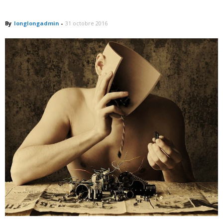
Le Transhumanisme
By
longlongadmin
-
31 octobre 2016