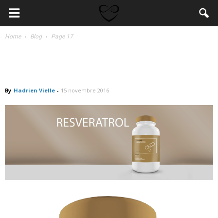
Home
Blog
Page 17
Resvératrol : un anti-oxydant pro-
sirtuines anti viellissement
By
Hadrien Vielle
-
15 novembre 2016