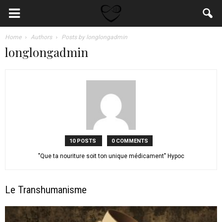
Home
Authors
Posts by longlongadmin
longlongadmin
10 POSTS
0 COMMENTS
"Que ta nouriture soit ton unique médicament" Hypoc
Le Transhumanisme