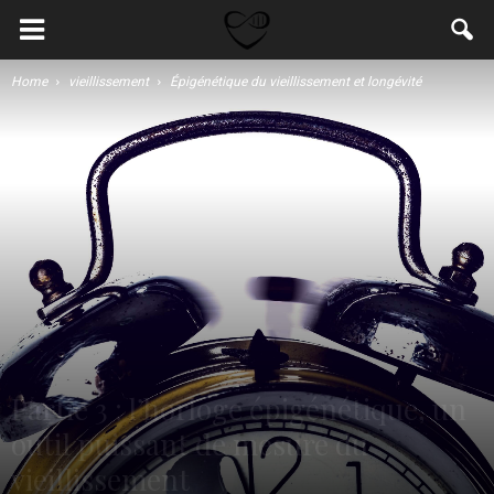
Home
vieillissement
Épigénétique du vieillissement et longévité
Partie 3 : l’horloge épigénétique, un
outil puissant de mesure du
vieillissement