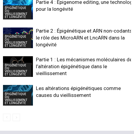
Partie 4 : Epigenome editing, une technolog
ÉPIGÉNÉTIQUE
pour la longévité
DU
VIEILLISSEMENT
ET LONGÉVITÉ
Partie 2 : Épigénétique et ARN non-codants 
ÉPIGÉNÉTIQUE
le rôle des MicroARN et LncARN dans la
DU
VIEILLISSEMENT
longévité
ET LONGÉVITÉ
Partie 1 : Les mécanismes moléculaires de
ÉPIGÉNÉTIQUE
l’altération épigénétique dans le
DU
VIEILLISSEMENT
vieillissement
ET LONGÉVITÉ
Les altérations épigénétiques comme
ÉPIGÉNÉTIQUE
causes du vieillissement
DU
VIEILLISSEMENT
ET LONGÉVITÉ