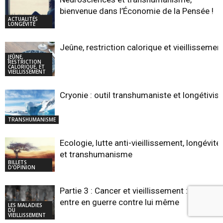
bienvenue dans l’Économie de la Pensée !
ACTUALITÉS
LONGÉVITÉ
Jeûne, restriction calorique et vieillissemen
JEÛNE,
RESTRICTION
CALORIQUE, ET
VIEILLISSEMENT
Cryonie : outil transhumaniste et longétivist
TRANSHUMANISME
Ecologie, lutte anti-vieillissement, longévité,
et transhumanisme
BILLETS
D'OPINION
Partie 3 : Cancer et vieillissement : le corps
entre en guerre contre lui même
LES MALADIES
DU
VIEILLISSEMENT