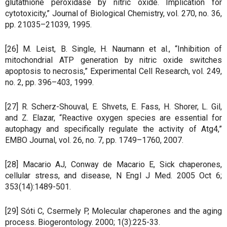
glutathione peroxidase by nitric oxide. Implication for
cytotoxicity,” Journal of Biological Chemistry, vol. 270, no. 36,
pp. 21035–21039, 1995.
[26] M. Leist, B. Single, H. Naumann et al., “Inhibition of
mitochondrial ATP generation by nitric oxide switches
apoptosis to necrosis,” Experimental Cell Research, vol. 249,
no. 2, pp. 396–403, 1999.
[27] R. Scherz-Shouval, E. Shvets, E. Fass, H. Shorer, L. Gil,
and Z. Elazar, “Reactive oxygen species are essential for
autophagy and specifically regulate the activity of Atg4,”
EMBO Journal, vol. 26, no. 7, pp. 1749–1760, 2007.
[28] Macario AJ, Conway de Macario E, Sick chaperones,
cellular stress, and disease, N Engl J Med. 2005 Oct 6;
353(14):1489-501.
[29] Sóti C, Csermely P, Molecular chaperones and the aging
process. Biogerontology. 2000; 1(3):225-33.