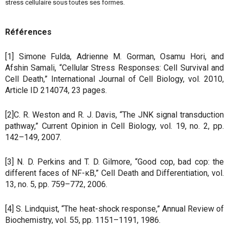
stress cellulaire sous toutes ses formes.
Références
[1] Simone Fulda, Adrienne M. Gorman, Osamu Hori, and
Afshin Samali, “Cellular Stress Responses: Cell Survival and
Cell Death,” International Journal of Cell Biology, vol. 2010,
Article ID 214074, 23 pages.
[2]C. R. Weston and R. J. Davis, “The JNK signal transduction
pathway,” Current Opinion in Cell Biology, vol. 19, no. 2, pp.
142–149, 2007.
[3] N. D. Perkins and T. D. Gilmore, “Good cop, bad cop: the
different faces of NF-κB,” Cell Death and Differentiation, vol.
13, no. 5, pp. 759–772, 2006.
[4] S. Lindquist, “The heat-shock response,” Annual Review of
Biochemistry, vol. 55, pp. 1151–1191, 1986.