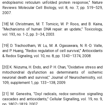
endoplasmic reticulum unfolded protein response,” Nature
Reviews Molecular Cell Biology, vol. 8, no. 7, pp. 519–529,
2007.
[18] M. Christmann, M. T. Tomicic, W. P. Roos, and B. Kaina,
“Mechanisms of human DNA repair: an update,” Toxicology,
vol. 193, no. 1-2, pp. 3–34, 2003.
[19] D. Trachootham, W. Lu, M. A. Ogasawara, N. R.-D. Valle,
and P. Huang, “Redox regulation of cell survival,” Antioxidants
& Redox Signaling, vol. 10, no. 8, pp. 1343–1374, 2008.
[20] K. Niizuma, H. Endo, and P. H. Chan, “Oxidative stress and
mitochondrial dysfunction as determinants of ischemic
neuronal death and survival,” Journal of Neurochemistry, vol.
109, supplement 1, pp. 133–138, 2009.
[21] M. Genestra, “Oxyl radicals, redox-sensitive signalling
cascades and antioxidants,” Cellular Signalling, vol. 19, no. 9,
pp. 1807–1819, 2007.