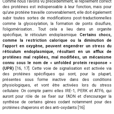
Comme nous l’avons vu précédemment, le repliement correct
des protéines est indispensable à leur fonction, mais pour
qu’une protéine travaille convenablement, elle doit également
subir toutes sortes de modifications post-traductionnelles
comme la glycosylation, la formation de ponts disulfure,
l’oligomérisation… Tout cela a lieu dans un organite
spécifique, le réticulum endoplasmique.
Certains chocs,
comme la restriction calorique ou la diminution de
l’apport en oxygène, peuvent engendrer un stress du
réticulum endoplasmique, résultant en un afflux de
protéines mal repliées, mal modifiées, un mécanisme
connu sous le nom de « unfolded protein response »
(UPR)
[16, 17]. Cette voie de signalisation est activée via
des protéines spécifiques qui sont, pour la plupart,
présentes sous forme inactive dans des conditions
physiologiques, et vont être activées lors du stress
cellulaire. On compte parmi elles IRE-1, PERK et ATF6, qui
auront pour rôle de se fixer sur l’ADN et d’encourager la
synthèse de certains gènes codant notamment pour des
protéines chaperons et des anti-oxydants [16].