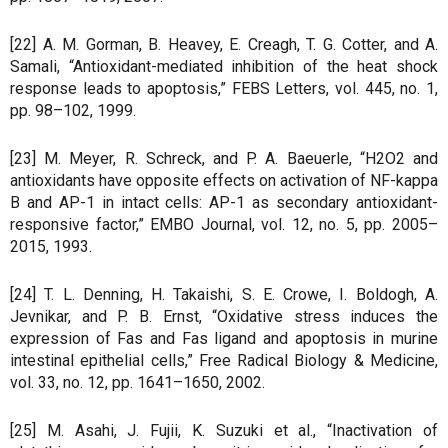
[22] A. M. Gorman, B. Heavey, E. Creagh, T. G. Cotter, and A.
Samali, “Antioxidant-mediated inhibition of the heat shock
response leads to apoptosis,” FEBS Letters, vol. 445, no. 1,
pp. 98–102, 1999.
[23] M. Meyer, R. Schreck, and P. A. Baeuerle, “H2O2 and
antioxidants have opposite effects on activation of NF-kappa
B and AP-1 in intact cells: AP-1 as secondary antioxidant-
responsive factor,” EMBO Journal, vol. 12, no. 5, pp. 2005–
2015, 1993.
[24] T. L. Denning, H. Takaishi, S. E. Crowe, I. Boldogh, A.
Jevnikar, and P. B. Ernst, “Oxidative stress induces the
expression of Fas and Fas ligand and apoptosis in murine
intestinal epithelial cells,” Free Radical Biology & Medicine,
vol. 33, no. 12, pp. 1641–1650, 2002.
[25] M. Asahi, J. Fujii, K. Suzuki et al., “Inactivation of