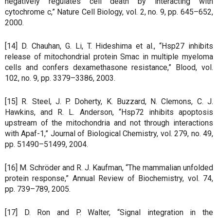
negatively regulates cell death by interacting with
cytochrome c,” Nature Cell Biology, vol. 2, no. 9, pp. 645–652,
2000.
[14] D. Chauhan, G. Li, T. Hideshima et al., “Hsp27 inhibits
release of mitochondrial protein Smac in multiple myeloma
cells and confers dexamethasone resistance,” Blood, vol.
102, no. 9, pp. 3379–3386, 2003.
[15] R. Steel, J. P. Doherty, K. Buzzard, N. Clemons, C. J.
Hawkins, and R. L. Anderson, “Hsp72 inhibits apoptosis
upstream of the mitochondria and not through interactions
with Apaf-1,” Journal of Biological Chemistry, vol. 279, no. 49,
pp. 51490–51499, 2004.
[16] M. Schröder and R. J. Kaufman, “The mammalian unfolded
protein response,” Annual Review of Biochemistry, vol. 74,
pp. 739–789, 2005.
[17] D. Ron and P. Walter, “Signal integration in the