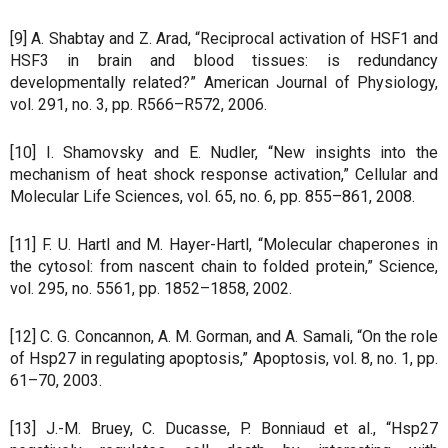
[9] A. Shabtay and Z. Arad, “Reciprocal activation of HSF1 and
HSF3 in brain and blood tissues: is redundancy
developmentally related?” American Journal of Physiology,
vol. 291, no. 3, pp. R566–R572, 2006.
[10] I. Shamovsky and E. Nudler, “New insights into the
mechanism of heat shock response activation,” Cellular and
Molecular Life Sciences, vol. 65, no. 6, pp. 855–861, 2008.
[11] F. U. Hartl and M. Hayer-Hartl, “Molecular chaperones in
the cytosol: from nascent chain to folded protein,” Science,
vol. 295, no. 5561, pp. 1852–1858, 2002.
[12] C. G. Concannon, A. M. Gorman, and A. Samali, “On the role
of Hsp27 in regulating apoptosis,” Apoptosis, vol. 8, no. 1, pp.
61–70, 2003.
[13] J.-M. Bruey, C. Ducasse, P. Bonniaud et al., “Hsp27