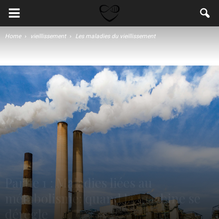
Home
vieillissement
Les maladies du vieillissement
Partie 1 : Maladies liées au
métabolisme: quand la machine se
dérègle