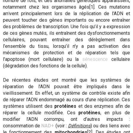
nombre de fois, et des anomalies génétiques apparaissent,
notamment chez les organismes âgés[1]. Ces mutations
arrivent principalement lors de la réplication de l’ADN et
peuvent toucher des gènes importants ou encore entraîner
des problèmes de transcription. Une fois qu’il y a expression
de ces gènes mutés, ils entraînent des dysfonctionnements
cellulaires, pouvant entraîner des dérèglement dans
l’ensemble du tissu, lorsqu’il n’y a pas activation des
mécanismes de protection et de réparation tels que
l’apoptose (mort cellulaire) ou la
sénescence
cellulaire
(dégradation des fonctions de la cellule).
De récentes études ont montré que les systèmes de
réparation de l’ADN pouvait être impliqués dans le
vieillissement. En effet, un système de contrôle existe afin
de réparer l’ADN endommagé au cours d’une réplication. Ces
systèmes utilisent des
protéines
et des enzymes afin de
réparer la cellule modifiée. Ces
protéines
, en plus de
modifier l’ADN corrompu, ont d’autres impacts :
consommation de
NAD+
(voir :
Définitions
) ou des liens avec
le fonctionnement des
mitochondries
[2]. Des études ont