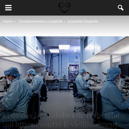
Home
Transhumanisme, Longévité
actualités longévité
Liste des laboratoires de recherche
qui luttent contre le vieillissement