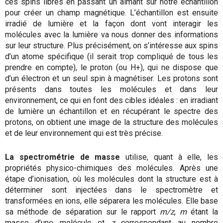
ces spins libres en passant un aimant sur notre échantillon
pour créer un champ magnétique. L’échantillon est ensuite
irradié de lumière et la façon dont vont interagir les
molécules avec la lumière va nous donner des informations
sur leur structure. Plus précisément, on s’intéresse aux spins
d’un atome spécifique (il serait trop compliqué de tous les
prendre en compte), le proton (ou H+), qui ne dispose que
d’un électron et un seul spin à magnétiser. Les protons sont
présents dans toutes les molécules et dans leur
environnement, ce qui en font des cibles idéales : en irradiant
de lumière un échantillon et en récupérant le spectre des
protons, on obtient une image de la structure des molécules
et de leur environnement qui est très précise.
La spectrométrie de masse
utilise, quant à elle, les
propriétés physico-chimiques des molécules. Après une
étape d’ionisation, où les molécules dont la structure est à
déterminer sont injectées dans le spectromètre et
transformées en ions, elle séparera les molécules. Elle base
sa méthode de séparation sur le rapport
m/z
,
m
étant la
masse d’une molécule et
z
correspondant au nombre