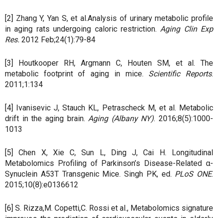
[2] Zhang Y, Yan S, et al.Analysis of urinary metabolic profile
in aging rats undergoing caloric restriction.
Aging Clin Exp
Res.
2012 Feb;24(1):79-84
[3] Houtkooper RH, Argmann C, Houten SM, et al. The
metabolic footprint of aging in mice.
Scientific Reports
.
2011;1:134
[4] Ivanisevic J, Stauch KL, Petrascheck M, et al. Metabolic
drift in the aging brain.
Aging (Albany NY)
. 2016;8(5):1000-
1013
[5] Chen X, Xie C, Sun L, Ding J, Cai H. Longitudinal
Metabolomics Profiling of Parkinson’s Disease-Related α-
Synuclein A53T Transgenic Mice. Singh PK, ed.
PLoS ONE
.
2015;10(8):e0136612
[6] S. Rizza,M. Copetti,C. Rossi et al., Metabolomics signature