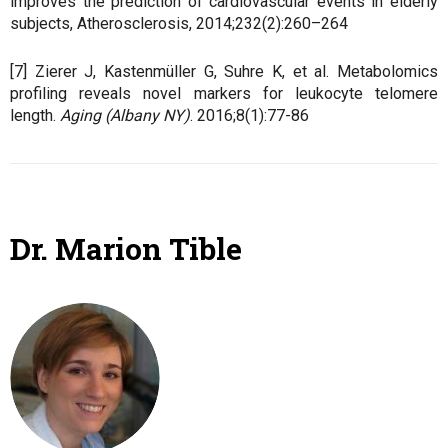
improves the prediction of cardiovascular events in elderly
subjects, Atherosclerosis, 2014;232(2):260–264
[7] Zierer J, Kastenmüller G, Suhre K, et al. Metabolomics
profiling reveals novel markers for leukocyte telomere
length.
Aging (Albany NY)
. 2016;8(1):77-86
Dr. Marion Tible