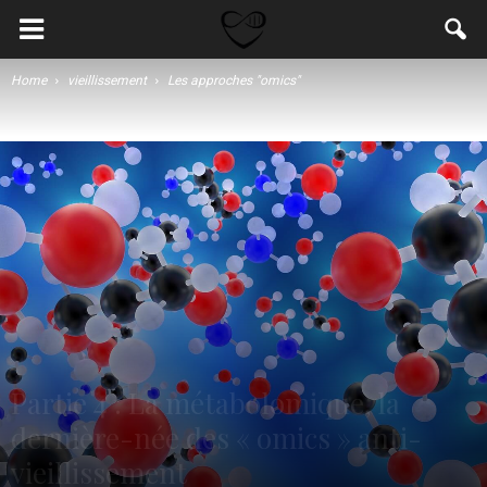
Home
vieillissement
Les approches "omics"
Partie 4 : La métabolomique, la
dernière-née des « omics » anti-
vieillissement