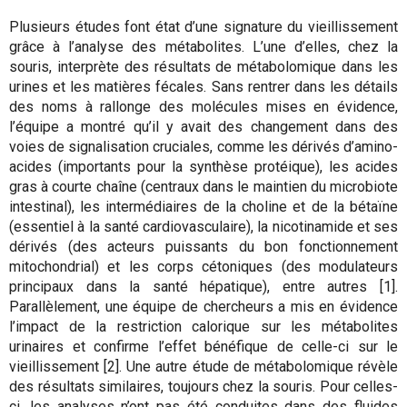
Plusieurs études font état d’une signature du vieillissement
grâce à l’analyse des métabolites. L’une d’elles, chez la
souris, interprète des résultats de métabolomique dans les
urines et les matières fécales. Sans rentrer dans les détails
des noms à rallonge des molécules mises en évidence,
l’équipe a montré qu’il y avait des changement dans des
voies de signalisation cruciales, comme les dérivés d’amino-
acides (importants pour la synthèse protéique), les acides
gras à courte chaîne (centraux dans le maintien du microbiote
intestinal), les intermédiaires de la choline et de la bétaïne
(essentiel à la santé cardiovasculaire), la nicotinamide et ses
dérivés (des acteurs puissants du bon fonctionnement
mitochondrial) et les corps cétoniques (des modulateurs
principaux dans la santé hépatique), entre autres [1].
Parallèlement, une équipe de chercheurs a mis en évidence
l’impact de la restriction calorique sur les métabolites
urinaires et confirme l’effet bénéfique de celle-ci sur le
vieillissement [2]. Une autre étude de métabolomique révèle
des résultats similaires, toujours chez la souris. Pour celles-
ci, les analyses n’ont pas été conduites dans des fluides