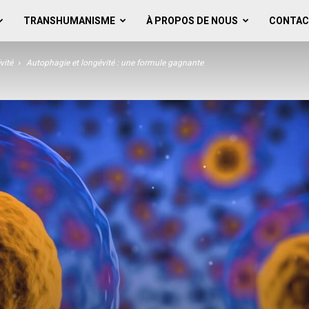
TRANSHUMANISME
À PROPOS DE NOUS
CONTAC
vité
Autophagie et longévité : une formule gagnante