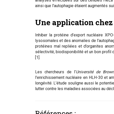
analyses effectuées sur des cellules HeLa 
ainsi que l’autophagie étaient augmentés suite
Une application chez
Inhiber la protéine d’export nucléaire XP
lysosomales et des anomalies de l’autophagi
protéines mal repliées et d’organites ano
sélectivité, biodisponibilité et un bon prof
[1].
Les chercheurs de l’
Université de Brow
l’enrichissement nucléaire en HLH-30 et am
longévité. L’étude souligne aussi le potenti
lutter contre les maladies associées au décl
Références :