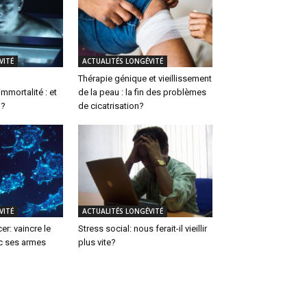
VITÉ
ACTUALITÉS LONGÉVITÉ
Thérapie génique et vieillissement
mmortalité : et
de la peau : la fin des problèmes
 ?
de cicatrisation?
VITÉ
ACTUALITÉS LONGÉVITÉ
cer: vaincre le
Stress social: nous ferait-il vieillir
ec ses armes
plus vite?