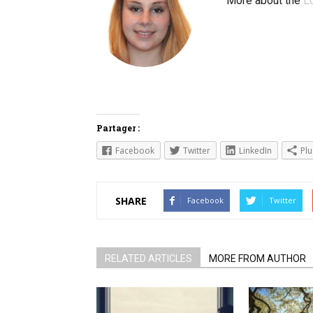
More about the
L
Partager :
Facebook
Twitter
LinkedIn
Plu
SHARE
Facebook
Twitter
RELATED ARTICLES
MORE FROM AUTHOR