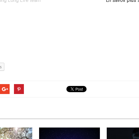
ong Long Life team
En savoir plus 
s