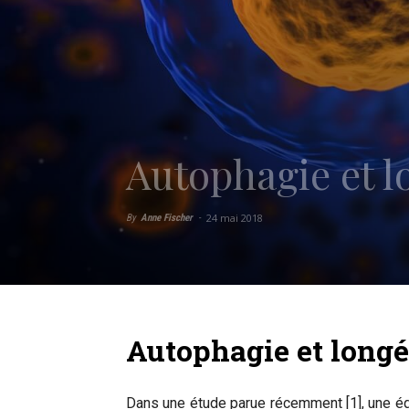
Autophagie et l
24 mai 2018
By
Anne Fischer
-
Autophagie et longé
Dans une étude parue récemment [1], une éq