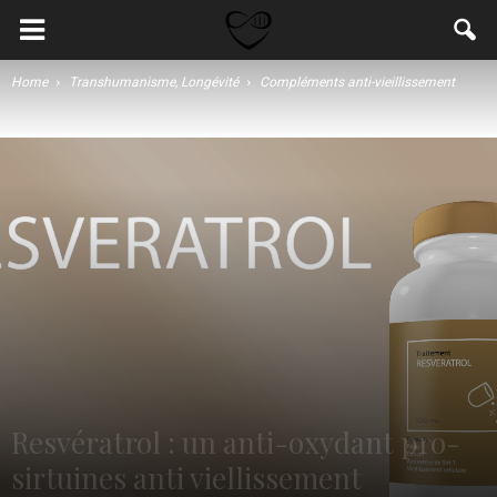
Home
Transhumanisme, Longévité
Compléments anti-vieillissement
Resvératrol : un anti-oxydant pro-
sirtuines anti viellissement