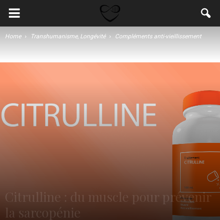
Home
Transhumanisme, Longévité
Compléments anti-vieillissement
Citrulline : du muscle pour prévenir
la sarcopénie