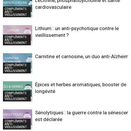
Lécithine, phosphatidylcholine et santé
cardiovasculaire
COMPLÉMENTS
ANTI-
VIEILLISSEMENT
Lithium : un anti-psychotique contre le
vieillissement ?
COMPLÉMENTS
ANTI-
VIEILLISSEMENT
Carnitine et carnosine, un duo anti-Alzheim
COMPLÉMENTS
ANTI-
VIEILLISSEMENT
Épices et herbes aromatiques, booster de
longévité
COMPLÉMENTS
ANTI-
VIEILLISSEMENT
Sénolytiques : la guerre contre la sénescen
est déclarée
COMPLÉMENTS
ANTI-
VIEILLISSEMENT