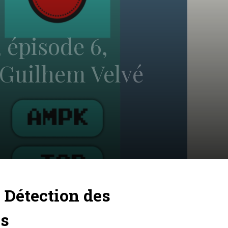
 épisode 6,
 Guilhem Velvé
, Détection des
as