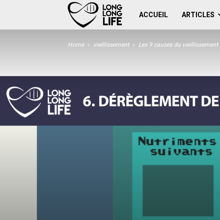
Work
ACCUEIL
ARTICLES
for
Home
vieillissement
Les 9 causes du vieillissement
human
longevity