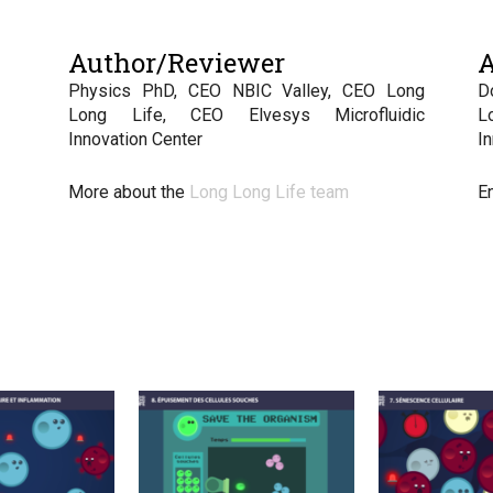
Author/Reviewer
A
Physics PhD, CEO NBIC Valley, CEO Long
D
Long Life, CEO Elvesys Microfluidic
L
Innovation Center
I
More about the
Long Long Life team
E