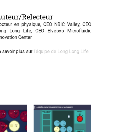
uteur/Relecteur
octeur en physique, CEO NBIC Valley, CEO
ong Long Life, CEO Elvesys Microfluidic
nnovation Center
n savoir plus sur
l’équipe de Long Long Life