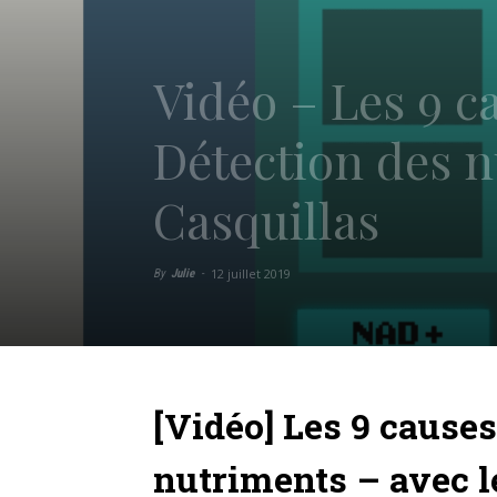
Vidéo – Les 9 c
Détection des n
Casquillas
12 juillet 2019
By
Julie
-
[Vidéo] Les 9 causes
nutriments – avec l