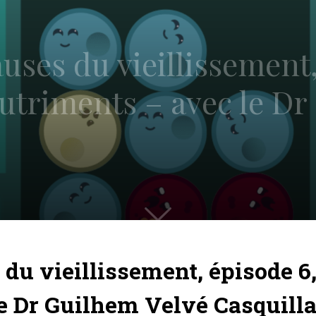
auses du vieillissement,
utriments – avec le Dr
 du vieillissement, épisode 6
e Dr Guilhem Velvé Casquill