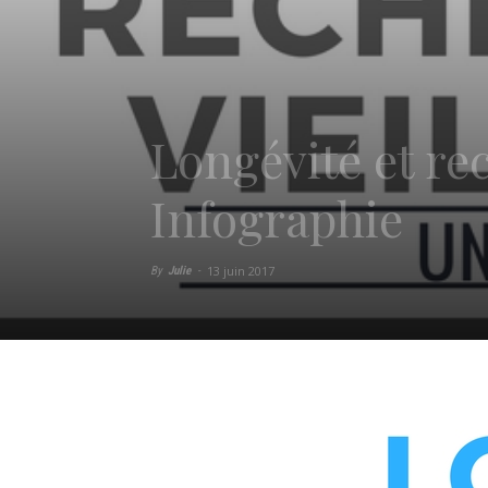
Longévité et re
Infographie
13 juin 2017
By
Julie
-