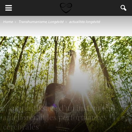
Home
Transhumanisme, Longévité
actualités longévité
L’apprentissage d’un instrument
améliorerait les performances
cérébrales