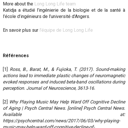
More about the
Long Long Life team
Katidja
a étudié l’ingénierie de la biologie et de la santé à
l’école d’ingénieurs de l’université d’Angers.
En savoir plus sur
l’équipe de Long Long Life
Références
[1]
Ross, B., Barat, M., & Fujioka, T. (2017). Sound-making
actions lead to immediate plastic changes of neuromagnetic
evoked responses and induced beta-band oscillations during
perception. Journal of Neuroscience, 3613-16.
[2]
Why Playing Music May Help Ward Off Cognitive Decline
of Aging | Psych Central News. [online] Psych Central News.
Available at:
https://psychcentral.com/news/2017/06/03/why-playing-
music-may-help-ward-off-cognitive-decline-of-