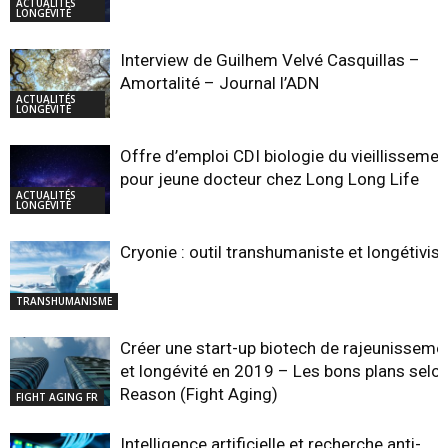
ACTUALITÉS
LONGÉVITÉ
Interview de Guilhem Velvé Casquillas –
Amortalité – Journal l’ADN
ACTUALITÉS
LONGÉVITÉ
Offre d’emploi CDI biologie du vieillissemen
pour jeune docteur chez Long Long Life
ACTUALITÉS
LONGÉVITÉ
Cryonie : outil transhumaniste et longétivist
TRANSHUMANISME
Créer une start-up biotech de rajeunisseme
et longévité en 2019 – Les bons plans selo
Reason (Fight Aging)
FIGHT AGING FR
Intelligence artificielle et recherche anti-