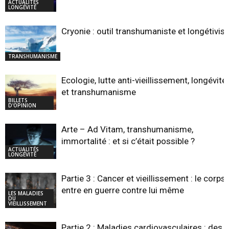
ACTUALITÉS
LONGÉVITÉ
Cryonie : outil transhumaniste et longétivist
TRANSHUMANISME
Ecologie, lutte anti-vieillissement, longévité,
et transhumanisme
BILLETS
D'OPINION
Arte – Ad Vitam, transhumanisme,
immortalité : et si c’était possible ?
ACTUALITÉS
LONGÉVITÉ
Partie 3 : Cancer et vieillissement : le corps
entre en guerre contre lui même
LES MALADIES
DU
VIEILLISSEMENT
Partie 2 : Maladies cardiovasculaires : des