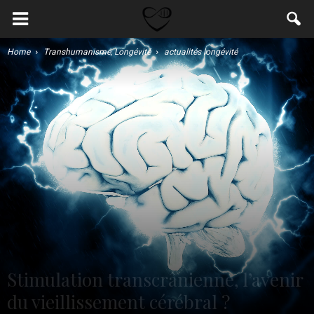
Home
Transhumanisme, Longévité
actualités longévité
Stimulation transcrânienne, l’avenir
du vieillissement cérébral ?