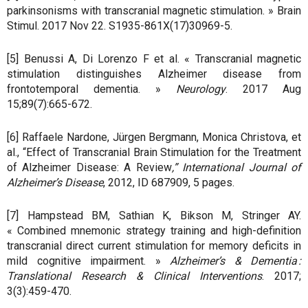
parkinsonisms with transcranial magnetic stimulation. » Brain
Stimul. 2017 Nov 22. S1935-861X(17)30969-5.
[5] Benussi A, Di Lorenzo F et al. « Transcranial magnetic
stimulation distinguishes Alzheimer disease from
frontotemporal dementia. »
Neurology
. 2017 Aug
15;89(7):665-672.
[6] Raffaele Nardone, Jürgen Bergmann, Monica Christova, et
al., “Effect of Transcranial Brain Stimulation for the Treatment
of Alzheimer Disease: A Review
,” International Journal of
Alzheimer’s Disease
, 2012, ID 687909, 5 pages.
[7] Hampstead BM, Sathian K, Bikson M, Stringer AY.
« Combined mnemonic strategy training and high-definition
transcranial direct current stimulation for memory deficits in
mild cognitive impairment. »
Alzheimer’s & Dementia :
Translational Research & Clinical Interventions
. 2017;
3(3):459-470.