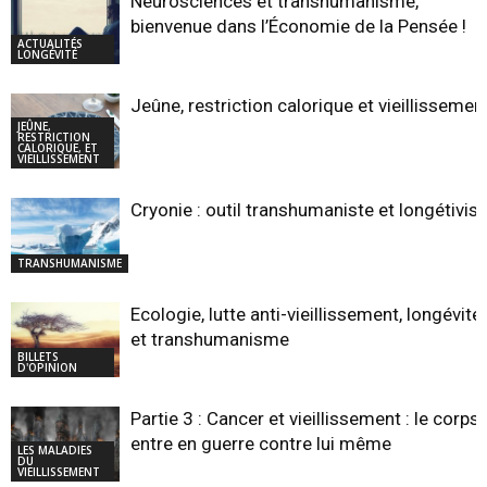
Neurosciences et transhumanisme,
bienvenue dans l’Économie de la Pensée !
ACTUALITÉS
LONGÉVITÉ
Jeûne, restriction calorique et vieillissemen
JEÛNE,
RESTRICTION
CALORIQUE, ET
VIEILLISSEMENT
Cryonie : outil transhumaniste et longétivist
TRANSHUMANISME
Ecologie, lutte anti-vieillissement, longévité,
et transhumanisme
BILLETS
D'OPINION
Partie 3 : Cancer et vieillissement : le corps
entre en guerre contre lui même
LES MALADIES
DU
VIEILLISSEMENT