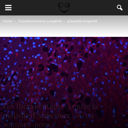
Home
Transhumanisme, Longévité
actualités longévité
Les thérapeutiques contre la
maladie d’Alzheimer : où en
sommes-nous ?