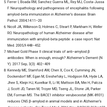
Ferrer I, Boada RM, Sanchez Guerra ML, Rey MJ, Costa-Jussa
F. Neuropathology and pathogenesis of encephalitis following
amyloid-beta immunization in Alzheimer’s disease. Brain
Pathol. 2004;14:11–20
Nicoll JA, Wilkinson D, Holmes C, Steart P, Markham H, Weller
RO. Neuropathology of human Alzheimer disease after
immunization with amyloid-beta peptide: a case report. Nat
Med. 2005;9:448–452.
Michael Gold Phase II clinical trials of anti–amyloid β
antibodies: When is enough, enough? Alzheimer’s Dement (N
Y). 2017 Sep; 3(3): 402–409
Kennedy ME, Stamford AW, Chen X, Cox K, Cumming JN,
Dockendorf MF, Egan M, Ereshefsky L, Hodgson RA, Hyde LA,
Jhee S, Kleijn HJ, Kuvelkar R, Li W, Mattson BA, Mei H, Palcza
J, Scott JD, Tanen M, Troyer MD, Tseng JL, Stone JA, Parker
EM, Forman MS. The BACE1 inhibitor verubecestat (MK-8931)
reduces CNS β-amyloid in animal models and in Alzheimer’s