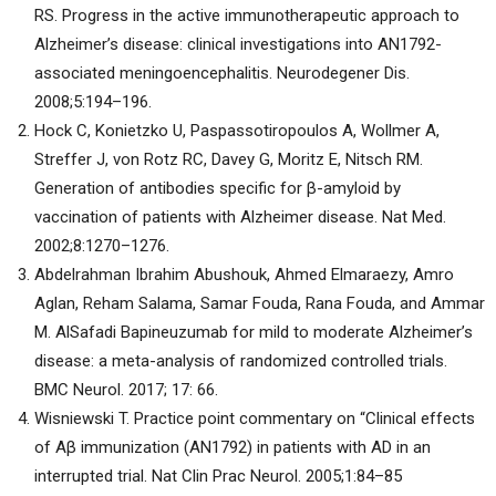
RS. Progress in the active immunotherapeutic approach to
Alzheimer’s disease: clinical investigations into AN1792-
associated meningoencephalitis. Neurodegener Dis.
2008;5:194–196.
Hock C, Konietzko U, Paspassotiropoulos A, Wollmer A,
Streffer J, von Rotz RC, Davey G, Moritz E, Nitsch RM.
Generation of antibodies specific for β-amyloid by
vaccination of patients with Alzheimer disease. Nat Med.
2002;8:1270–1276.
Abdelrahman Ibrahim Abushouk, Ahmed Elmaraezy, Amro
Aglan, Reham Salama, Samar Fouda, Rana Fouda, and Ammar
M. AlSafadi Bapineuzumab for mild to moderate Alzheimer’s
disease: a meta-analysis of randomized controlled trials.
BMC Neurol. 2017; 17: 66.
Wisniewski T. Practice point commentary on “Clinical effects
of Aβ immunization (AN1792) in patients with AD in an
interrupted trial. Nat Clin Prac Neurol. 2005;1:84–85