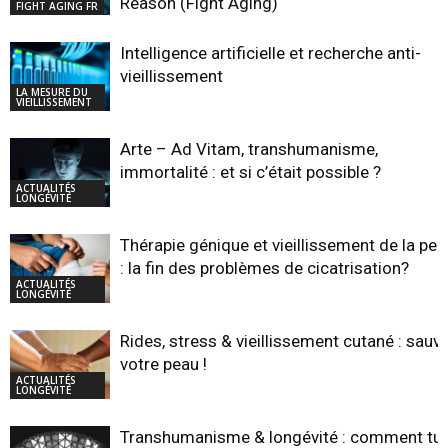
Reason (Fight Aging)
FIGHT AGING FR
Intelligence artificielle et recherche anti-
vieillissement
LA MESURE DU
VIEILLISSEMENT
Arte – Ad Vitam, transhumanisme,
immortalité : et si c’était possible ?
ACTUALITÉS
LONGÉVITÉ
Thérapie génique et vieillissement de la pea
: la fin des problèmes de cicatrisation?
ACTUALITÉS
LONGÉVITÉ
Rides, stress & vieillissement cutané : sauv
votre peau !
ACTUALITÉS
LONGÉVITÉ
Transhumanisme & longévité : comment tu