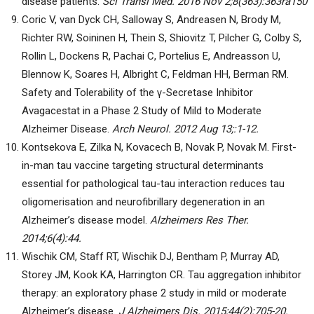
disease patients.
Sci Transl Med. 2016 Nov 2;8(363):363ra150
Coric V, van Dyck CH, Salloway S, Andreasen N, Brody M,
Richter RW, Soininen H, Thein S, Shiovitz T, Pilcher G, Colby S,
Rollin L, Dockens R, Pachai C, Portelius E, Andreasson U,
Blennow K, Soares H, Albright C, Feldman HH, Berman RM.
Safety and Tolerability of the γ-Secretase Inhibitor
Avagacestat in a Phase 2 Study of Mild to Moderate
Alzheimer Disease.
Arch Neurol.
2012 Aug 13;:1-12.
Kontsekova E, Zilka N, Kovacech B, Novak P, Novak M. First-
in-man tau vaccine targeting structural determinants
essential for pathological tau-tau interaction reduces tau
oligomerisation and neurofibrillary degeneration in an
Alzheimer’s disease model.
Alzheimers Res Ther.
2014;6(4):44.
Wischik CM, Staff RT, Wischik DJ, Bentham P, Murray AD,
Storey JM, Kook KA, Harrington CR. Tau aggregation inhibitor
therapy: an exploratory phase 2 study in mild or moderate
Alzheimer’s disease.
J Alzheimers Dis. 2015;44(2):705-20.