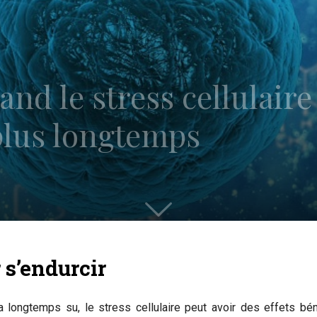
and le stress cellulair
plus longtemps
 s’endurcir
a longtemps su, le stress cellulaire peut avoir des effets béné