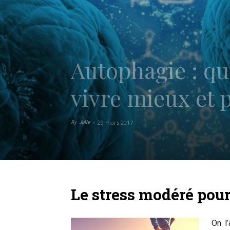
Autophagie : qu
vivre mieux et 
29 mars 2017
By
Julie
-
Le stress modéré pour
On l’