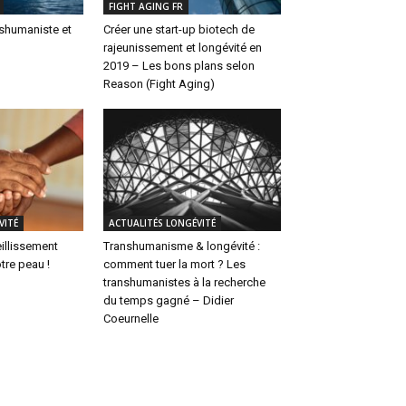
FIGHT AGING FR
anshumaniste et
Créer une start-up biotech de
rajeunissement et longévité en
2019 – Les bons plans selon
Reason (Fight Aging)
VITÉ
ACTUALITÉS LONGÉVITÉ
eillissement
Transhumanisme & longévité :
tre peau !
comment tuer la mort ? Les
transhumanistes à la recherche
du temps gagné – Didier
Coeurnelle