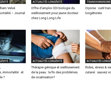
GÉVITÉ
ACTUALITÉS LONGÉVITÉ
TRANSHUMANISME
ilhem Velvé
Offre d’emploi CDI biologie du
Cryonie : outil tr
ortalité – Journal
vieillissement pour jeune docteur
longétiviste
chez Long Long Life
GÉVITÉ
ACTUALITÉS LONGÉVITÉ
ACTUALITÉS LONGÉ
,
Thérapie génique et vieillissement
Rides, stress & vi
 immortalité : et
de la peau : la fin des problèmes
cutané : sauvez vo
le ?
de cicatrisation?