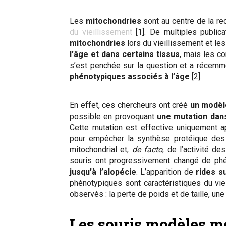
Les
mitochondries
sont au centre de la rec
du vieillissement
[1]. De multiples publica
mitochondries
lors du vieillissement et le
l’âge et dans certains tissus
, mais les c
s’est penchée sur la question et a récem
phénotypiques associés à l’âge
[2].
En effet, ces chercheurs ont créé
un modèl
possible en provoquant
une mutation dan
Cette mutation est effective uniquement a
pour empêcher la synthèse protéique des 
mitochondrial et,
de facto
, de l’activité d
souris ont progressivement changé de ph
jusqu’à l’alopécie
. L’apparition de
rides s
phénotypiques sont caractéristiques du vie
observés : la perte de poids et de taille, u
Les souris modèles m