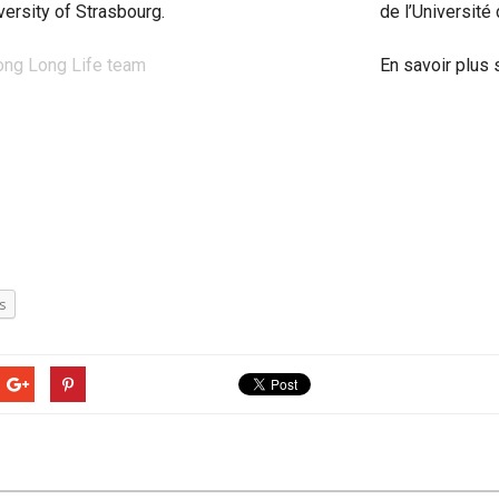
iversity of Strasbourg
.
de l’Université
ong Long Life team
En savoir plus 
s