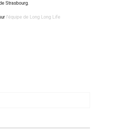
 de Strasbourg.
sur
l’équipe de Long Long Life