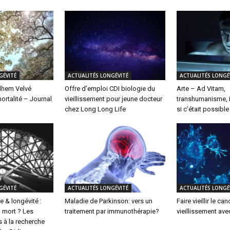
GÉVITÉ
ACTUALITÉS LONGÉVITÉ
ACTUALITÉS LONGÉ
ilhem Velvé
Offre d’emploi CDI biologie du
Arte – Ad Vitam,
ortalité – Journal
vieillissement pour jeune docteur
transhumanisme, i
chez Long Long Life
si c’était possible
GÉVITÉ
ACTUALITÉS LONGÉVITÉ
ACTUALITÉS LONGÉ
 & longévité :
Maladie de Parkinson: vers un
Faire vieillir le can
 mort ? Les
traitement par immunothérapie?
vieillissement av
 à la recherche