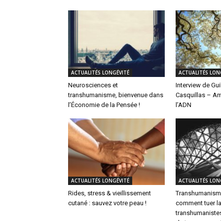
ACTUALITÉS LONGÉVITÉ
ACTUALITÉS LON
Neurosciences et
Interview de Gu
transhumanisme, bienvenue dans
Casquillas – Am
l’Économie de la Pensée !
l’ADN
ACTUALITÉS LONGÉVITÉ
ACTUALITÉS LON
Rides, stress & vieillissement
Transhumanisme
cutané : sauvez votre peau !
comment tuer la
transhumanistes