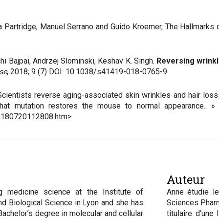
nda Partridge, Manuel Serrano and Guido Kroemer, The Hallmarks 
hi Bajpai, Andrzej Slominski, Keshav K. Singh.
Reversing wrinkl
se
, 2018; 9 (7) DOI: 10.1038/s41419-018-0765-9
 Scientists reverse aging-associated skin wrinkles and hair lo
 that mutation restores the mouse to normal appearance.. » 
/180720112808.htm>
Auteur
g medicine science at the Institute of
Anne étudie le
nd Biological Science in Lyon and she has
Sciences Pharm
Bachelor’s degree in molecular and cellular
titulaire d’une