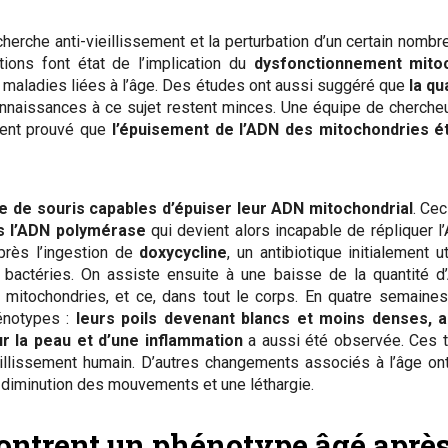
herche anti-vieillissement et la perturbation d’un certain nombr
tions font état de l’implication du
dysfonctionnement mitoc
s maladies liées à l’âge. Des études ont aussi suggéré que
la qu
onnaissances à ce sujet restent minces. Une équipe de cherche
ment prouvé que
l’épuisement de l’ADN des mitochondries é
e de souris capables d’épuiser leur ADN mitochondrial
. Cec
s l’ADN polymérase
qui devient alors incapable de répliquer l
près l’ingestion de
doxycycline
, un antibiotique initialement ut
bactéries. On assiste ensuite à une baisse de la quantité 
es mitochondries, et ce, dans tout le corps. En quatre semaines
énotypes :
leurs poils devenant blancs et moins denses, al
ur la peau et d’une inflammation
a aussi été observée. Ces t
illissement humain. D’autres changements associés à l’âge on
ne diminution des mouvements et une léthargie.
ontrent un phénotype âgé aprè