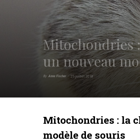
Mitochondries :
un nouveau mod
25 juillet 2018
By
Anne Fischer
-
Mitochondries : la 
modèle de souris