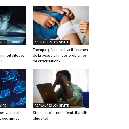
VITÉ
ACTUALITÉS LONGÉVITÉ
Thérapie génique et vieillissement
mmortalité : et
de la peau : la fin des problèmes
 ?
de cicatrisation?
VITÉ
ACTUALITÉS LONGÉVITÉ
cer: vaincre le
Stress social: nous ferait-il vieillir
ec ses armes
plus vite?