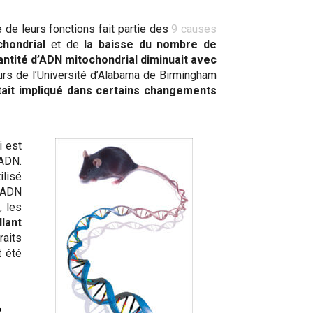
e de leurs fonctions fait partie des
9 causes
hondrial
et de
la baisse du nombre de
antité d’ADN mitochondrial diminuait avec
urs de l’Université d’Alabama de Birmingham
tait impliqué dans certains changements
i est
’ADN.
ilisé
d’ADN
, les
lant
raits
t été
s