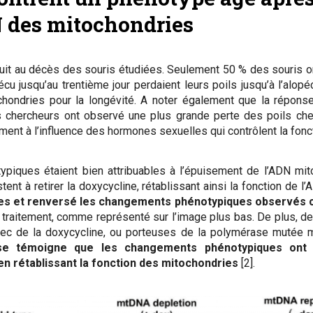
N des mitochondries
uit au décès des souris étudiées. Seulement 50 % des souris ont
cu jusqu’au trentième jour perdaient leurs poils jusqu’à l’alop
chondries pour la longévité. A noter également que la réponse, 
s chercheurs ont observé une plus grande perte des poils chez
ement à l’influence des hormones sexuelles qui contrôlent la fonc
iques étaient bien attribuables à l’épuisement de l’ADN mito
ent à retirer la doxycycline, rétablissant ainsi la fonction de 
es et renversé les changements phénotypiques observés c
traitement, comme représenté sur l’image plus bas. De plus, de
vec de la doxycycline, ou porteuses de la polymérase mutée ma
se témoigne que les changements phénotypiques ont é
en rétablissant la fonction des mitochondries
[2].