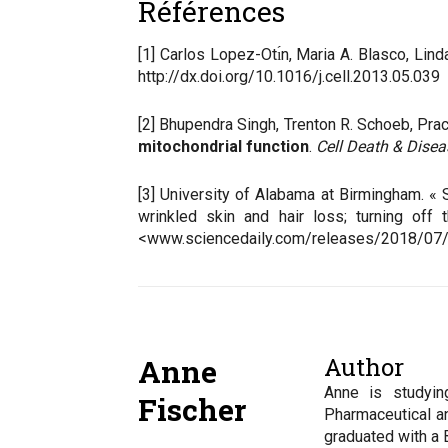
Références
[1] Carlos Lopez-Otı́n, Maria A. Blasco, Li
http://dx.doi.org/10.1016/j.cell.2013.05.039
[2] Bhupendra Singh, Trenton R. Schoeb, Prac
mitochondrial function
.
Cell Death & Disea
[3] University of Alabama at Birmingham. «
wrinkled skin and hair loss; turning off
<www.sciencedaily.com/releases/2018/07
Author
Anne
Anne is studyin
Fischer
Pharmaceutical a
graduated with a 