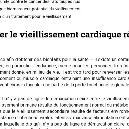
unité contre le cancer des rats taupes nus
 que biomarqueur potentiel du vieillissement
 d’un traitement pour le vieillissement
ser le vieillissement cardiaque 
rcice afin d’obtenir des bienfaits pour la santé – il existe un ce
e, en particulier l’endurance, même pour les personnes très âgé
oment donné, en milieu de vie, il est trop tard pour renverser 
ssement du muscle cardiaque entraînant une insuffisance cardia
 choisir d’annuler une partie de la perte fonctionnelle globale
Il n’ y a pas de ligne de démarcation claire entre le vieillissem
illissement primaire résulte du fonctionnement normal du métab
s que le vieillissement secondaire résulte de facteurs environn
tance d’infections virales latentes, mauvaise alimentation entr
r laquelle je dis qu’il n’ y a pas de ligne de démarcation claire,