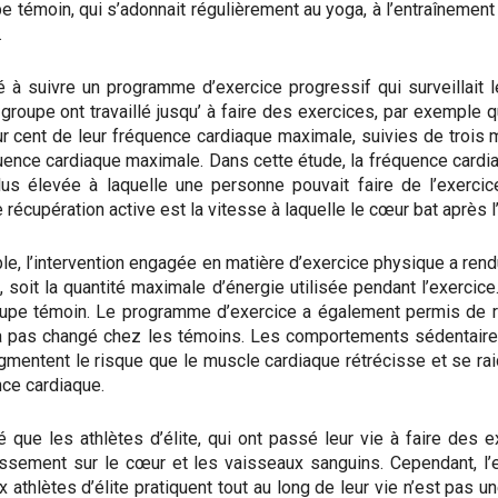
e témoin, qui s’adonnait régulièrement au yoga, à l’entraînement 
.
 à suivre un programme d’exercice progressif qui surveillait 
groupe ont travaillé jusqu’ à faire des exercices, par exemple q
r cent de leur fréquence cardiaque maximale, suivies de trois 
quence cardiaque maximale. Dans cette étude, la fréquence car
us élevée à laquelle une personne pouvait faire de l’exercice
récupération active est la vitesse à laquelle le cœur bat après l
le, l’intervention engagée en matière d’exercice physique a ren
oit la quantité maximale d’énergie utilisée pendant l’exercice. 
oupe témoin. Le programme d’exercice a également permis de r
n’ a pas changé chez les témoins. Les comportements sédentair
mentent le risque que le muscle cardiaque rétrécisse et se ra
nce cardiaque.
que les athlètes d’élite, qui ont passé leur vie à faire des e
issement sur le cœur et les vaisseaux sanguins. Cependant, l’e
athlètes d’élite pratiquent tout au long de leur vie n’est pas u