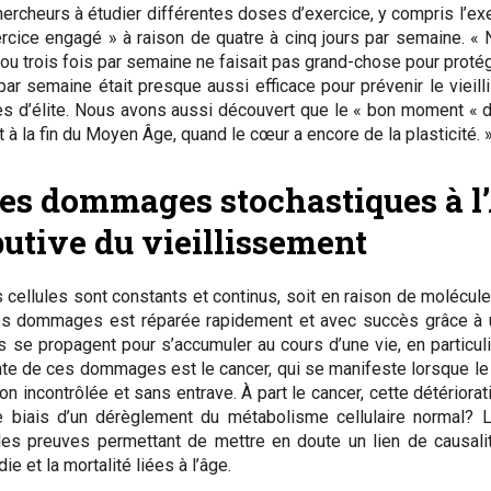
ercheurs à étudier différentes doses d’exercice, y compris l’ex
xercice engagé » à raison de quatre à cinq jours par semaine. «
ou trois fois par semaine ne faisait pas grand-chose pour protég
 par semaine était presque aussi efficace pour prévenir le viei
es d’élite. Nous avons aussi découvert que le « bon moment « da
 à la fin du Moyen Âge, quand le cœur a encore de la plasticité. 
des dommages stochastiques à l
butive du vieillissement
llules sont constants et continus, soit en raison de molécules 
e ces dommages est réparée rapidement et avec succès grâce 
 se propagent pour s’accumuler au cours d’une vie, en particuli
nte de ces dommages est le cancer, qui se manifeste lorsque le 
n incontrôlée et sans entrave. À part le cancer, cette détériorati
r le biais d’un dérèglement du métabolisme cellulaire normal?
des preuves permettant de mettre en doute un lien de causal
 et la mortalité liées à l’âge.