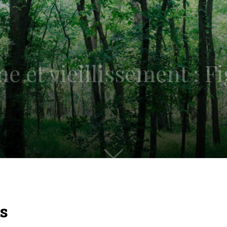
et vieillissement : Fig
ts