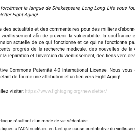
orcément la langue de Shakespeare, Long Long Life vous four
letter Fight Aging!
 des actualités et des commentaires pour des milliers d’abonné
ieillissement afin de prévenir la vulnérabilité, la souffrance e
sion actuelle de ce qui fonctionne et ce qui ne fonctionne pas 
nts progrès de la recherche médicale, des nouvelles de la c
r la réparation et l’inversion du vieillissement, des liens vers d
tive Commons Paternité 4.0 International License. Nous vous e
ant de fournir une attribution et un lien vers Fight Aging!
lez visiter:
https://www.fightaging.org/newsletter/
ardiaque résultant d’un mode de vie sédentaire
ques à l’ADN nucléaire en tant que cause contributive du vieillisse