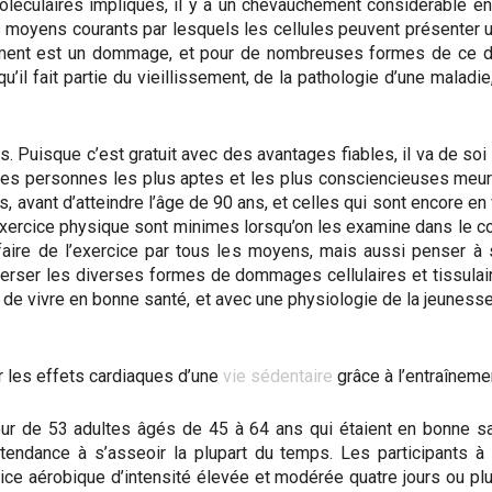
ulaires impliqués, il y a un chevauchement considérable entre
es moyens courants par lesquels les cellules peuvent présenter
ement est un dommage, et pour de nombreuses formes de ce do
il fait partie du vieillissement, de la pathologie d’une maladi
s. Puisque c’est gratuit avec des avantages fiables, il va de soi
s des personnes les plus aptes et les plus consciencieuses meur
, avant d’atteindre l’âge de 90 ans, et celles qui sont encore 
l’exercice physique sont minimes lorsqu’on les examine dans le c
faire de l’exercice par tous les moyens, mais aussi penser à
verser les diverses formes de dommages cellulaires et tissulair
n de vivre en bonne santé, et avec une physiologie de la jeunesse
 les effets cardiaques d’une
vie sédentaire
grâce à l’entraîneme
ur de 53 adultes âgés de 45 à 64 ans qui étaient en bonne s
nt tendance à s’asseoir la plupart du temps. Les participants 
ice aérobique d’intensité élevée et modérée quatre jours ou pl