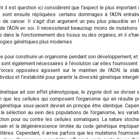
 il est question ici considèrent que l’aspect le plus important
s sont ensuite répliquées: certains dommages à l’ADN entraîne
de cancer. Il s’agit d’un argument un peu plus plausible en 
e de l’ADN en soi. Il nécessiterait beaucoup moins de mutations 
s dans le fonctionnement des tissus ou des organes, et il s’h
logies génétiques plus modernes.
e pour construire un organisme pendant son développement, et sa 
sont également nécessaires à l’évolution car elles fournissent 
s forces opposées agissent sur le maintien de l’ADN: la stab
vidus et l’instabilité pour garantir la diversité génétique intergé
énétique ait son effet phénotypique, le zygote doit se diviser 
 que les cellules qui composent l’organisme qui en résulte p
 génétique sous-jacent devrait en principe être identique. Cepe
la sélection au sein des populations de l’organisme, les vari
tion pour ou contre les cellules somatiques. La nature stocha
in et la dégénérescence limitée du code génétique impliquent
ères. Cependant, il arrive parfois que les mutations fournisse