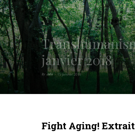
Transhumanisme 
janvier 2018
15 janvier 2018
By
Julie
-
Fight Aging! Extrai